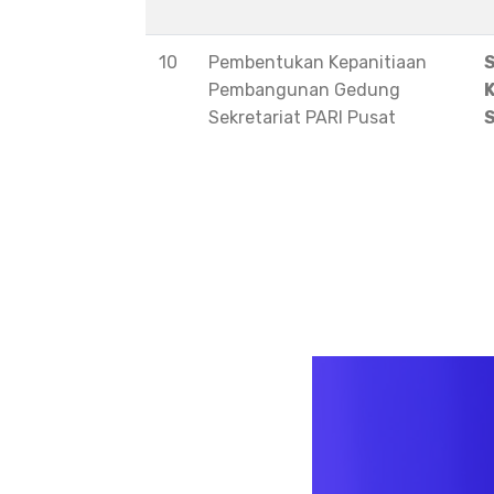
10
Pembentukan Kepanitiaan
Pembangunan Gedung
Sekretariat PARI Pusat
S