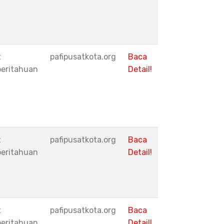
t
pafipusatkota.org
Baca
eritahuan
Detail!
t
pafipusatkota.org
Baca
eritahuan
Detail!
t
pafipusatkota.org
Baca
eritahuan
Detail!