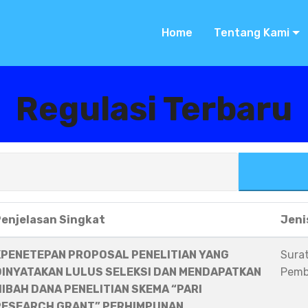
Home
Tentang Kami
Regulasi Terbaru
enjelasan Singkat
Jeni
KPENETEPAN PROPOSAL PENELITIAN YANG
Sura
DINYATAKAN LULUS SELEKSI DAN MENDAPATKAN
Pemb
HIBAH DANA PENELITIAN SKEMA “PARI
RESEARCH GRANT” PERHIMPUNAN