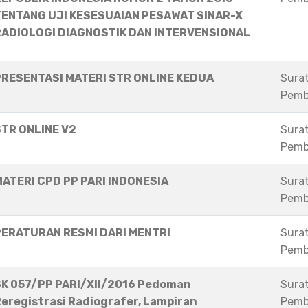
TENTANG UJI KESESUAIAN PESAWAT SINAR-X
RADIOLOGI DIAGNOSTIK DAN INTERVENSIONAL
PRESENTASI MATERI STR ONLINE KEDUA
Sura
Pemb
STR ONLINE V2
Sura
Pemb
MATERI CPD PP PARI INDONESIA
Sura
Pemb
PERATURAN RESMI DARI MENTRI
Sura
Pemb
SK 057/PP PARI/XII/2016 Pedoman
Sura
eregistrasi Radiografer, Lampiran
Pemb