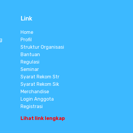
Link
Home
g
Profil
Struktur Organisasi
Bantuan
Regulasi
Seminar
Syarat Rekom Str
Syarat Rekom Sik
Merchandise
Login Anggota
Registrasi
Lihat link lengkap